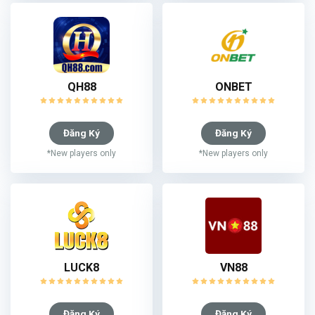
QH88
ONBET
Đăng Ký
Đăng Ký
*New players only
*New players only
LUCK8
VN88
Đăng Ký
Đăng Ký