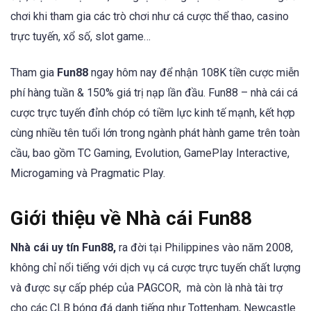
chơi khi tham gia các trò chơi như cá cược thể thao, casino
trực tuyến, xổ số, slot game…
Tham gia
Fun88
ngay hôm nay để nhận 108K tiền cược miễn
phí hàng tuần & 150% giá trị nạp lần đầu. Fun88 – nhà cái cá
cược trực tuyến đỉnh chóp có tiềm lực kinh tế mạnh, kết hợp
cùng nhiều tên tuổi lớn trong ngành phát hành game trên toàn
cầu, bao gồm TC Gaming, Evolution, GamePlay Interactive,
Microgaming và Pragmatic Play.
Giới thiệu về Nhà cái Fun88
Nhà cái uy tín Fun88,
ra đời tại Philippines vào năm 2008,
không chỉ nổi tiếng với dịch vụ cá cược trực tuyến chất lượng
và được sự cấp phép của PAGCOR, mà còn là nhà tài trợ
cho các CLB bóng đá danh tiếng như Tottenham, Newcastle