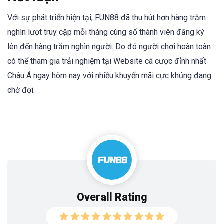
Với sự phát triển hiện tại, FUN88 đã thu hút hơn hàng trăm
nghìn lượt truy cập mỗi tháng cùng số thành viên đăng ký
lên đến hàng trăm nghìn người. Do đó người chơi hoàn toàn
có thể tham gia trải nghiệm tại Website cá cược đỉnh nhất
Châu Á ngay hôm nay với nhiều khuyến mãi cực khủng đang
chờ đợi.
Overall Rating