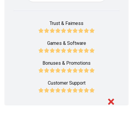
Trust & Fairness
Games & Software
Bonuses & Promotions
Customer Support