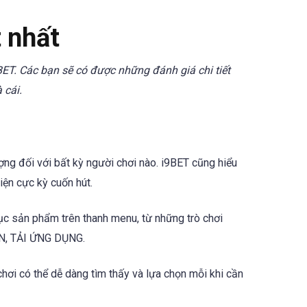
t nhất
BET. Các bạn sẽ có được những đánh giá chi tiết
 cái.
ượng đối với bất kỳ người chơi nào. i9BET cũng hiểu
iện cực kỳ cuốn hút.
c sản phẩm trên thanh menu, từ những trò chơi
ẪN, TẢI ỨNG DỤNG.
hơi có thể dễ dàng tìm thấy và lựa chọn mỗi khi cần