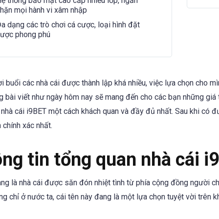
ệ thống bảo mật cao cấp nhiều lớp, ngăn
hặn mọi hành vi xâm nhập
a dạng các trò chơi cá cược, loại hình đặt
ược phong phú
ời buổi các nhà cái được thành lập khá nhiều, việc lựa chọn cho 
g bài viết như ngày hôm nay sẽ mang đến cho các bạn những giá trị
 nhà cái i9BET một cách khách quan và đầy đủ nhất. Sau khi có đư
 chính xác nhất.
ng tin tổng quan nhà cái 
ng là nhà cái được săn đón nhiệt tình từ phía cộng đồng người ch
ng chỉ ở nước ta, cái tên này đang là một lựa chọn tuyệt vời trên 