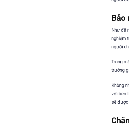
Bảo 
Như đã n
nghiệm t
người ch
Trong mộ
trường gi
Không nh
với bên t
sẽ được 
Chăm