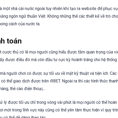
à một nhà cái nước ngoài tuy nhiên khi tạo ra website để phục vụ 
bằng ngôn ngữ thuần Việt. Không những thế các thiết kế về trò chơ
ong cách của nước ta.
h toán
t cược thủ có lẽ mọi người cũng hiểu được tầm quan trọng của việ
ấy được điều đó mà còn đầu tư cực kỳ hoành tráng cho hệ thống 
mà người chơi có được sự tối ưu về mặt kỹ thuật và tiện ích. Các 
có thể giao dịch được trên i9BET. Ngoài ra thì các hình thức than
hàng, thẻ cào điện thoại,…
ử lý được tối ưu chỉ trong vòng vài phút là mọi người có thể hoàn 
ơi mới trong lĩnh vực này cũng có thể yên tâm thực hiện vì quy t
u có thể dễ dàng thao tác.