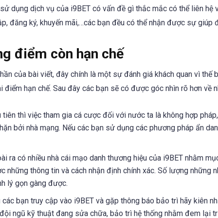
sử dụng dịch vụ của i9BET có vấn đề gì thắc mắc có thể liên hệ v
p, đăng ký, khuyến mãi,…các bạn đều có thể nhận được sự giúp đỡ
g điểm còn hạn chế
 thần của bài viết, đây chính là một sự đánh giá khách quan vì th
ài điểm hạn chế. Sau đây các bạn sẽ có được góc nhìn rõ hơn về 
 tiên thì việc tham gia cá cược đối với nước ta là không hợp pháp
chặn bởi nhà mạng. Nếu các bạn sử dụng các phương pháp ẩn dan
ài ra có nhiều nhà cái mạo danh thương hiệu của i9BET nhằm mục đ
c những thông tin và cách nhận định chính xác. Số lượng những n
nh lý gọn gàng được.
 các bạn truy cập vào i9BET và gặp thông báo bảo trì hãy kiên nhẫ
đội ngũ kỹ thuật đang sửa chữa, bảo trì hệ thống nhằm đem lại tr