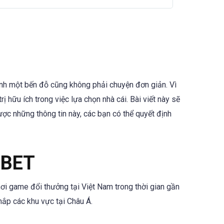
mình một bến đỗ cũng không phải chuyện đơn giản. Vì
 hữu ích trong việc lựa chọn nhà cái. Bài viết này sẽ
ợc những thông tin này, các bạn có thể quyết định
i9BET
ơi game đổi thưởng tại Việt Nam trong thời gian gần
khắp các khu vực tại Châu Á.