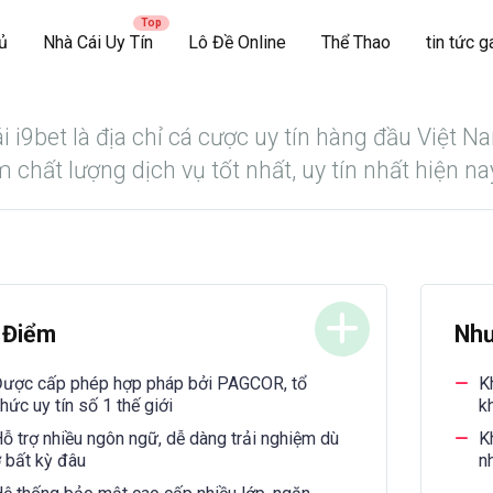
ủ
Nhà Cái Uy Tín
Lô Đề Online
Thể Thao
tin tức 
i i9bet là địa chỉ cá cược uy tín hàng đầu Việt N
 chất lượng dịch vụ tốt nhất, uy tín nhất hiện na
 Điểm
Như
ược cấp phép hợp pháp bởi PAGCOR, tổ
K
hức uy tín số 1 thế giới
k
ỗ trợ nhiều ngôn ngữ, dễ dàng trải nghiệm dù
K
 bất kỳ đâu
n