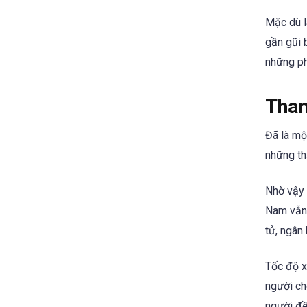
Mặc dù l
gần gũi 
những ph
Than
Đã là mộ
những th
Nhờ vậy 
Nam vẫn 
tử, ngân 
Tốc độ x
người ch
người đề