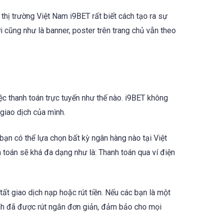
thị trường Việt Nam i9BET rất biết cách tạo ra sự
i cũng như là banner, poster trên trang chủ vẫn theo
c thanh toán trực tuyến như thế nào. i9BET không
giao dịch của mình.
bạn có thể lựa chọn bất kỳ ngân hàng nào tại Việt
h toán sẽ khá đa dạng như là: Thanh toán qua ví điện
tất giao dịch nạp hoặc rút tiền. Nếu các bạn là một
rình đã được rút ngắn đơn giản, đảm bảo cho mọi