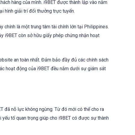
 khách hàng của mình. i9BET được thành lập vào năm
 hình giải trí đổi thưởng trực tuyến.
chính là một trung tâm tài chính lớn tại Philippines.
 vậy i9BET còn sở hữu giấy phép chứng nhận hoạt
ebsite an toàn nhất. Đảm bảo đầy đủ các chính sách
ả các hoạt động của i9BET đều nằm dưới sự giám sát
BET đã nỗ lực không ngừng. Từ đó mới có thể cho ra
i yếu tố quan trọng giúp cho i9BET có được sự thành