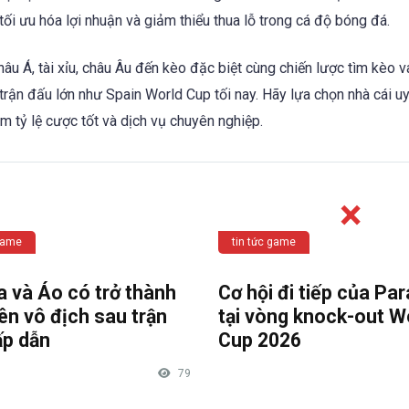
tối ưu hóa lợi nhuận và giảm thiểu thua lỗ trong cá độ bóng đá.
âu Á, tài xỉu, châu Âu đến kèo đặc biệt cùng chiến lược tìm kèo v
trận đấu lớn như Spain World Cup tối nay. Hãy lựa chọn nhà cái uy
 tỷ lệ cược tốt và dịch vụ chuyên nghiệp.
 game
tin tức game
a và Áo có trở thành
Cơ hội đi tiếp của Pa
ên vô địch sau trận
tại vòng knock-out W
ấp dẫn
Cup 2026
79