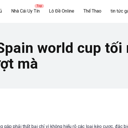
ủ
Nhà Cái Uy Tín
Lô Đề Online
Thể Thao
tin tức 
pain world cup tối 
ượt mà
 gặp phải thất bại chỉ vì không hiểu rõ các loại kèo cược, đặc biệ