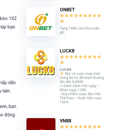
ONBET
, kèo 1X2
giúp bạn
Tặng 188K chơi thử miễn
phí
LUCK8
LUCK8
Săn vé cược may mắn
trong Nổ hủ để nhận thưởng
lên đến 8,888K
 hấp dẫn
✩ Điểm danh mỗi ngày –
Nhận ngay 128K
 tiên.
✩Bảo hiểm cược đầu tiên
Thể thao – Hoàn tiền cược
100%
win, bạn
dao động
VN88