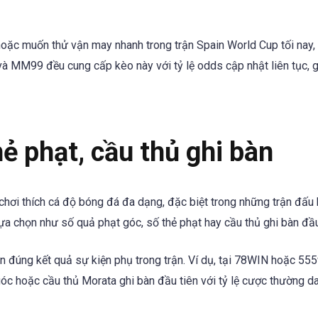
hoặc muốn thử vận may nhanh trong trận Spain World Cup tối nay
và MM99 đều cung cấp kèo này với tỷ lệ odds cập nhật liên tục, 
hẻ phạt, cầu thủ ghi bàn
chơi thích cá độ bóng đá đa dạng, đặc biệt trong những trận đấu
a chọn như số quả phạt góc, số thẻ phạt hay cầu thủ ghi bàn đầu
n đúng kết quả sự kiện phụ trong trận. Ví dụ, tại 78WIN hoặc 555
góc hoặc cầu thủ Morata ghi bàn đầu tiên với tỷ lệ cược thường 