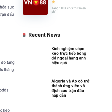
thỏa sức
Tặng 188K chơi thử miễn
phí
trận đấu
Recent News
Kinh nghiệm chọn
kèo trực tiếp bóng
đá ngoại hạng anh
ừ đó tăng
hiệu quả
dds thắng
Algeria và Áo có trở
thành ứng viên vô
 odds
địch sau trận đấu
hấp dẫn
ác kèo