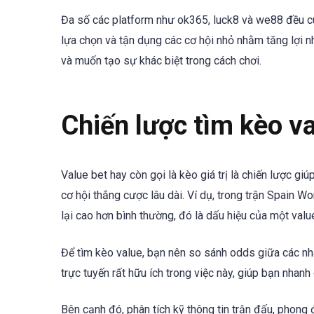
Đa số các platform như ok365, luck8 và we88 đều c
lựa chọn và tận dụng các cơ hội nhỏ nhằm tăng lợi n
và muốn tạo sự khác biệt trong cách chơi.
Chiến lược tìm kèo va
Value bet hay còn gọi là kèo giá trị là chiến lược gi
cơ hội thắng cược lâu dài. Ví dụ, trong trận Spain W
lại cao hơn bình thường, đó là dấu hiệu của một valu
Để tìm kèo value, bạn nên so sánh odds giữa các n
trực tuyến rất hữu ích trong việc này, giúp bạn nhan
Bên cạnh đó, phân tích kỹ thông tin trận đấu, phong 