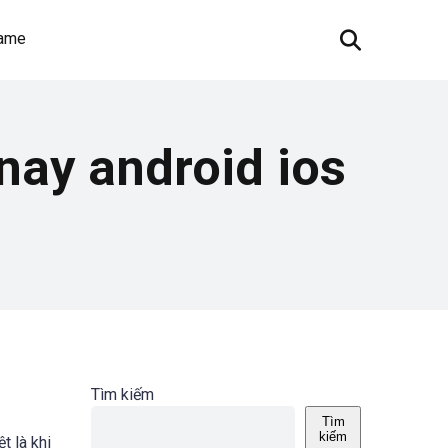
game
nay android ios
Tìm kiếm
Tìm
kiếm
t là khi