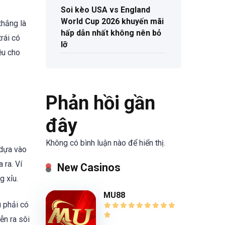
Soi kèo USA vs England
World Cup 2026 khuyến mãi
thắng là
hấp dẫn nhất không nên bỏ
rái có
lỡ
ều cho
Phản hồi gần
đây
Không có bình luận nào để hiển thị.
 dựa vào
 ra. Ví
New Casinos
g xỉu.
MU88
u phải có
ễn ra sôi