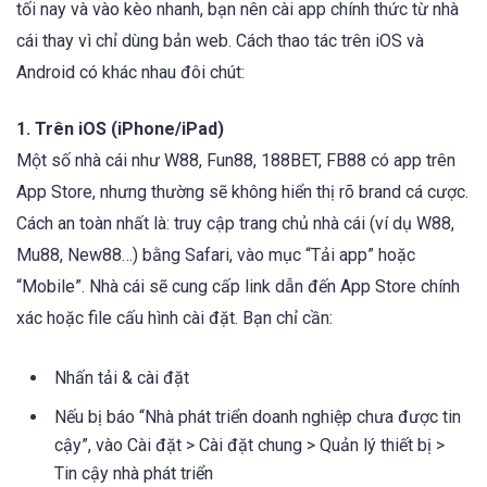
tối nay và vào kèo nhanh, bạn nên cài app chính thức từ nhà
cái thay vì chỉ dùng bản web. Cách thao tác trên iOS và
Android có khác nhau đôi chút:
1. Trên iOS (iPhone/iPad)
Một số nhà cái như W88, Fun88, 188BET, FB88 có app trên
App Store, nhưng thường sẽ không hiển thị rõ brand cá cược.
Cách an toàn nhất là: truy cập trang chủ nhà cái (ví dụ W88,
Mu88, New88…) bằng Safari, vào mục “Tải app” hoặc
“Mobile”. Nhà cái sẽ cung cấp link dẫn đến App Store chính
xác hoặc file cấu hình cài đặt. Bạn chỉ cần:
Nhấn tải & cài đặt
Nếu bị báo “Nhà phát triển doanh nghiệp chưa được tin
cậy”, vào Cài đặt > Cài đặt chung > Quản lý thiết bị >
Tin cậy nhà phát triển