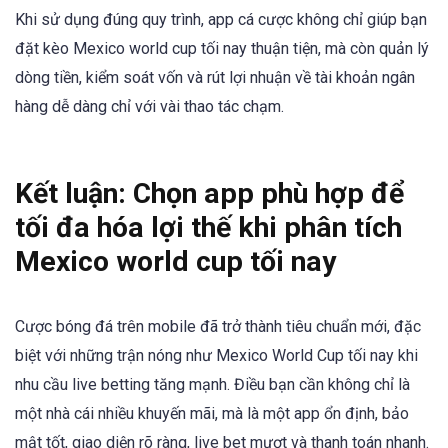
Khi sử dụng đúng quy trình, app cá cược không chỉ giúp bạn
đặt kèo Mexico world cup tối nay thuận tiện, mà còn quản lý
dòng tiền, kiểm soát vốn và rút lợi nhuận về tài khoản ngân
hàng dễ dàng chỉ với vài thao tác chạm.
Kết luận: Chọn app phù hợp để
tối đa hóa lợi thế khi phân tích
Mexico world cup tối nay
Cược bóng đá trên mobile đã trở thành tiêu chuẩn mới, đặc
biệt với những trận nóng như Mexico World Cup tối nay khi
nhu cầu live betting tăng mạnh. Điều bạn cần không chỉ là
một nhà cái nhiều khuyến mãi, mà là một app ổn định, bảo
mật tốt, giao diện rõ ràng, live bet mượt và thanh toán nhanh.