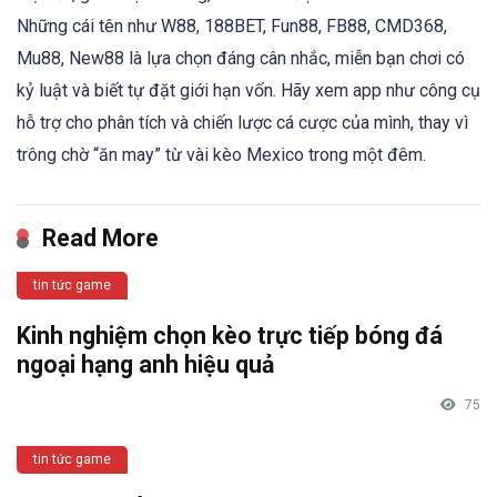
Những cái tên như W88, 188BET, Fun88, FB88, CMD368,
Mu88, New88 là lựa chọn đáng cân nhắc, miễn bạn chơi có
kỷ luật và biết tự đặt giới hạn vốn. Hãy xem app như công cụ
hỗ trợ cho phân tích và chiến lược cá cược của mình, thay vì
trông chờ “ăn may” từ vài kèo Mexico trong một đêm.
Read More
tin tức game
Kinh nghiệm chọn kèo trực tiếp bóng đá
ngoại hạng anh hiệu quả
75
tin tức game