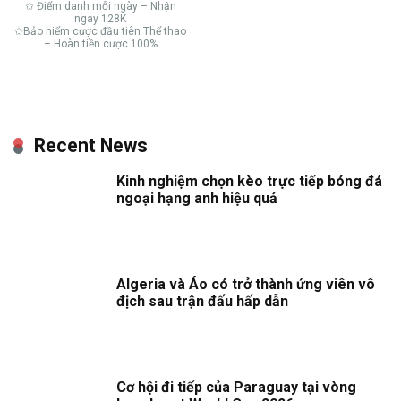
✩ Điểm danh mỗi ngày – Nhận
ngay 128K
✩Bảo hiểm cược đầu tiên Thể thao
– Hoàn tiền cược 100%
Recent News
Kinh nghiệm chọn kèo trực tiếp bóng đá
ngoại hạng anh hiệu quả
Algeria và Áo có trở thành ứng viên vô
địch sau trận đấu hấp dẫn
Cơ hội đi tiếp của Paraguay tại vòng