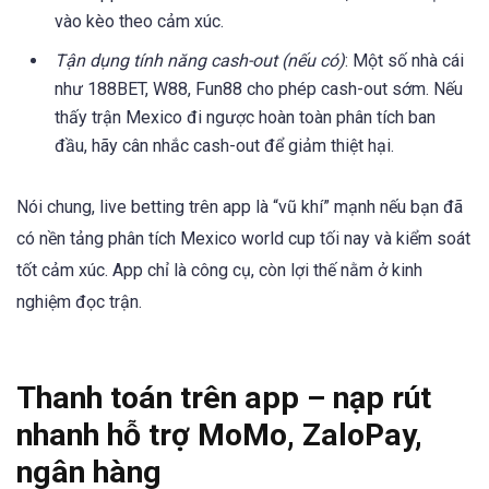
vào kèo theo cảm xúc.
Tận dụng tính năng cash-out (nếu có)
: Một số nhà cái
như 188BET, W88, Fun88 cho phép cash-out sớm. Nếu
thấy trận Mexico đi ngược hoàn toàn phân tích ban
đầu, hãy cân nhắc cash-out để giảm thiệt hại.
Nói chung, live betting trên app là “vũ khí” mạnh nếu bạn đã
có nền tảng phân tích Mexico world cup tối nay và kiểm soát
tốt cảm xúc. App chỉ là công cụ, còn lợi thế nằm ở kinh
nghiệm đọc trận.
Thanh toán trên app – nạp rút
nhanh hỗ trợ MoMo, ZaloPay,
ngân hàng