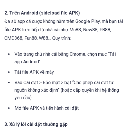
2. Trên Android (sideload file APK)
Đa số app cá cược không nằm trên Google Play, mà bạn tải
file APK trực tiếp từ nhà cái như Mu88, New88, FB88,
CMD368, Fun88, W88… Quy trình:
Vào trang chủ nhà cái bằng Chrome, chọn mục “Tải
app Android”
Tải file APK về máy
Vào Cài đặt > Bảo mật > bật “Cho phép cài đặt từ
nguồn không xác định” (hoặc cấp quyền khi hệ thống
yêu cầu)
Mở file APK và tiến hành cài đặt
3. Xử lý lỗi cài đặt thường gặp