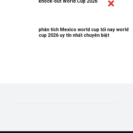
knock-out World Cup 2026
phân tích Mexico world cup tối nay world
cup 2026 uy tín nhất chuyên biệt