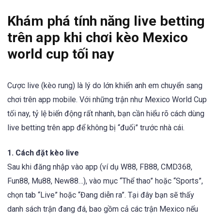
Khám phá tính năng live betting
trên app khi chơi kèo Mexico
world cup tối nay
Cược live (kèo rung) là lý do lớn khiến anh em chuyển sang
chơi trên app mobile. Với những trận như Mexico World Cup
tối nay, tỷ lệ biến động rất nhanh, bạn cần hiểu rõ cách dùng
live betting trên app để không bị “đuối” trước nhà cái.
1. Cách đặt kèo live
Sau khi đăng nhập vào app (ví dụ W88, FB88, CMD368,
Fun88, Mu88, New88…), vào mục “Thể thao” hoặc “Sports”,
chọn tab “Live” hoặc “Đang diễn ra”. Tại đây bạn sẽ thấy
danh sách trận đang đá, bao gồm cả các trận Mexico nếu