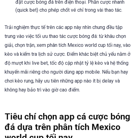
đặt cược bóng đá trên điện thoại. Phần cược nhanh
(quick bet) cho phép chốt vé chỉ trong vài thao tác.
Trải nghiệm thực tế trên các app này nhìn chung đều tập
trung vào việc tối ưu thao tác cược bóng đá: từ khâu chọn
giải, chọn trận, xem phân tích Mexico world cup tối nay, vào
kèo và kiểm tra lịch sử cược. Điểm khác biệt chủ yếu nằm ở
độ mượt khi live bet, tốc độ cập nhật tỷ lệ kèo và hệ thống
khuyến mãi riêng cho người dùng app mobile. Nếu bạn hay
chơi kèo rung, hãy ưu tiên những app nào ít bị delay và
không hay bảo trì vào giờ cao điểm.
Tiêu chí chọn app cá cược bóng
đá dựa trên phân tích Mexico
world cup tối nay