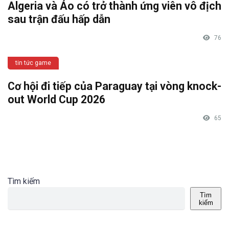
Algeria và Áo có trở thành ứng viên vô địch
sau trận đấu hấp dẫn
76
tin tức game
Cơ hội đi tiếp của Paraguay tại vòng knock-
out World Cup 2026
65
Tìm kiếm
Tìm
kiếm