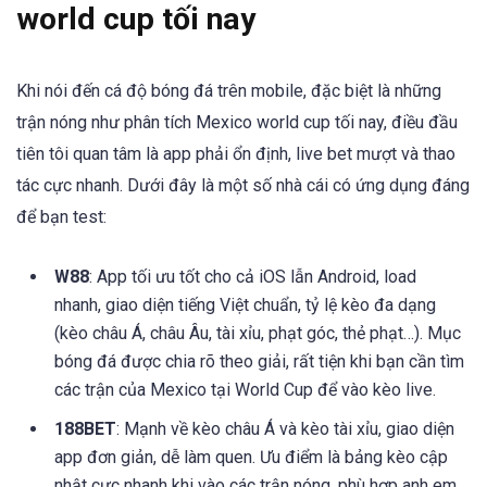
world cup tối nay
Khi nói đến cá độ bóng đá trên mobile, đặc biệt là những
trận nóng như phân tích Mexico world cup tối nay, điều đầu
tiên tôi quan tâm là app phải ổn định, live bet mượt và thao
tác cực nhanh. Dưới đây là một số nhà cái có ứng dụng đáng
để bạn test:
W88
: App tối ưu tốt cho cả iOS lẫn Android, load
nhanh, giao diện tiếng Việt chuẩn, tỷ lệ kèo đa dạng
(kèo châu Á, châu Âu, tài xỉu, phạt góc, thẻ phạt…). Mục
bóng đá được chia rõ theo giải, rất tiện khi bạn cần tìm
các trận của Mexico tại World Cup để vào kèo live.
188BET
: Mạnh về kèo châu Á và kèo tài xỉu, giao diện
app đơn giản, dễ làm quen. Ưu điểm là bảng kèo cập
nhật cực nhanh khi vào các trận nóng, phù hợp anh em