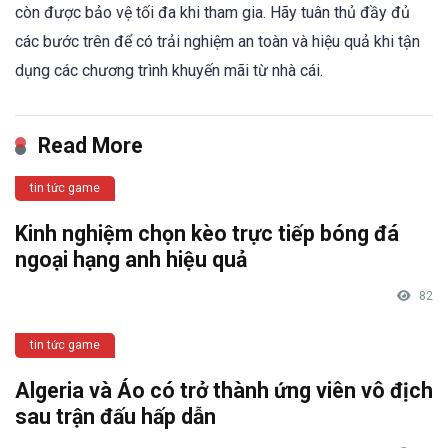
còn được bảo vệ tối đa khi tham gia. Hãy tuân thủ đầy đủ
các bước trên để có trải nghiệm an toàn và hiệu quả khi tận
dụng các chương trình khuyến mãi từ nhà cái.
Read More
tin tức game
Kinh nghiệm chọn kèo trực tiếp bóng đá
ngoại hạng anh hiệu quả
82
tin tức game
Algeria và Áo có trở thành ứng viên vô địch
sau trận đấu hấp dẫn