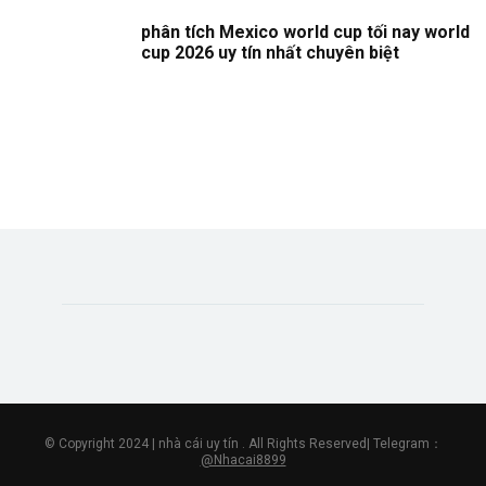
phân tích Mexico world cup tối nay world
cup 2026 uy tín nhất chuyên biệt
© Copyright 2024 | nhà cái uy tín . All Rights Reserved| Telegram：
@Nhacai8899