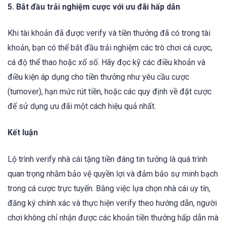
5. Bắt đầu trải nghiệm cược với ưu đãi hấp dẫn
Khi tài khoản đã được verify và tiền thưởng đã có trong tài
khoản, bạn có thể bắt đầu trải nghiệm các trò chơi cá cược,
cá độ thể thao hoặc xổ số. Hãy đọc kỹ các điều khoản và
điều kiện áp dụng cho tiền thưởng như yêu cầu cược
(turnover), hạn mức rút tiền, hoặc các quy định về đặt cược
để sử dụng ưu đãi một cách hiệu quả nhất.
Kết luận
Lộ trình verify nhà cái tặng tiền đáng tin tưởng là quá trình
quan trọng nhằm bảo vệ quyền lợi và đảm bảo sự minh bạch
trong cá cược trực tuyến. Bằng việc lựa chọn nhà cái uy tín,
đăng ký chính xác và thực hiện verify theo hướng dẫn, người
chơi không chỉ nhận được các khoản tiền thưởng hấp dẫn mà