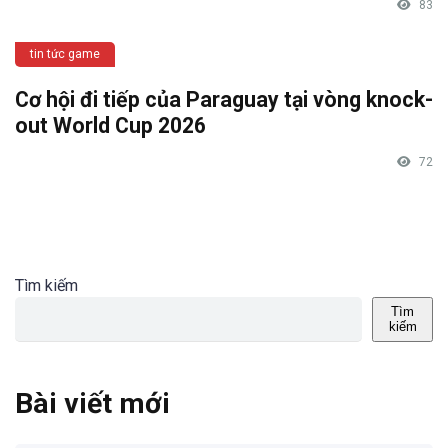
83
tin tức game
Cơ hội đi tiếp của Paraguay tại vòng knock-
out World Cup 2026
72
Tìm kiếm
Tìm
kiếm
Bài viết mới