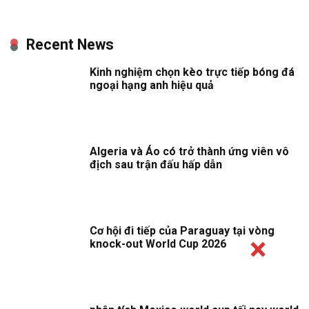
Recent News
Kinh nghiệm chọn kèo trực tiếp bóng đá
ngoại hạng anh hiệu quả
Algeria và Áo có trở thành ứng viên vô
địch sau trận đấu hấp dẫn
Cơ hội đi tiếp của Paraguay tại vòng
knock-out World Cup 2026