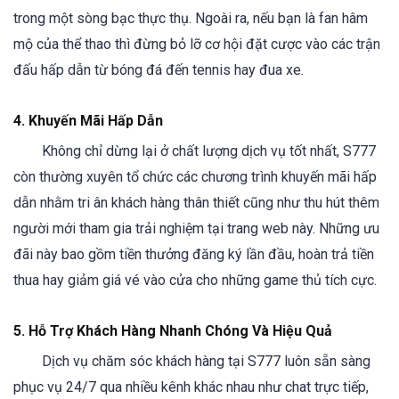
trong một sòng bạc thực thụ. Ngoài ra, nếu bạn là fan hâm
mộ của thể thao thì đừng bỏ lỡ cơ hội đặt cược vào các trận
đấu hấp dẫn từ bóng đá đến tennis hay đua xe.
4.
Khuyến Mãi Hấp Dẫn
Không chỉ dừng lại ở chất lượng dịch vụ tốt nhất, S777
còn thường xuyên tổ chức các chương trình khuyến mãi hấp
dẫn nhằm tri ân khách hàng thân thiết cũng như thu hút thêm
người mới tham gia trải nghiệm tại trang web này. Những ưu
đãi này bao gồm tiền thưởng đăng ký lần đầu, hoàn trả tiền
thua hay giảm giá vé vào cửa cho những game thủ tích cực.
5.
Hỗ Trợ Khách Hàng Nhanh Chóng Và Hiệu Quả
Dịch vụ chăm sóc khách hàng tại S777 luôn sẵn sàng
phục vụ 24/7 qua nhiều kênh khác nhau như chat trực tiếp,