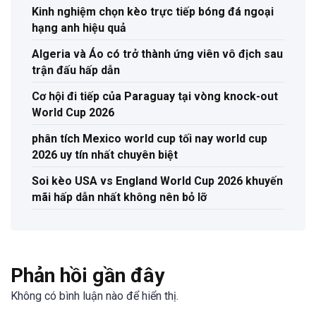
Kinh nghiệm chọn kèo trực tiếp bóng đá ngoại
hạng anh hiệu quả
Algeria và Áo có trở thành ứng viên vô địch sau
trận đấu hấp dẫn
Cơ hội đi tiếp của Paraguay tại vòng knock-out
World Cup 2026
phân tích Mexico world cup tối nay world cup
2026 uy tín nhất chuyên biệt
Soi kèo USA vs England World Cup 2026 khuyến
mãi hấp dẫn nhất không nên bỏ lỡ
Phản hồi gần đây
Không có bình luận nào để hiển thị.