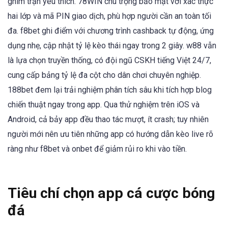
ghim trận yêu thích. 78WIN chú trọng bảo mật với xác thực
hai lớp và mã PIN giao dịch, phù hợp người cần an toàn tối
đa. f8bet ghi điểm với chương trình cashback tự động, ứng
dụng nhẹ, cập nhật tỷ lệ kèo thái ngay trong 2 giây. w88 vẫn
là lựa chọn truyền thống, có đội ngũ CSKH tiếng Việt 24/7,
cung cấp bảng tỷ lệ đa cột cho dân chơi chuyên nghiệp.
188bet đem lại trải nghiệm phân tích sâu khi tích hợp blog
chiến thuật ngay trong app. Qua thử nghiệm trên iOS và
Android, cả bảy app đều thao tác mượt, ít crash; tuy nhiên
người mới nên ưu tiên những app có hướng dẫn kèo live rõ
ràng như f8bet và onbet để giảm rủi ro khi vào tiền.
Tiêu chí chọn app cá cược bóng
đá