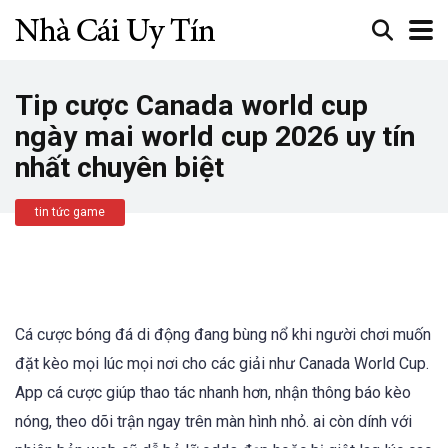
Tip cược Canada world cup
ngày mai world cup 2026 uy tín
nhất chuyên biệt
tin tức game
Cá cược bóng đá di động đang bùng nổ khi người chơi muốn
đặt kèo mọi lúc mọi nơi cho các giải như Canada World Cup.
App cá cược giúp thao tác nhanh hơn, nhận thông báo kèo
nóng, theo dõi trận ngay trên màn hình nhỏ. ai còn dính với