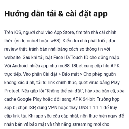
Hướng dẫn tải & cài đặt app
Trên iOS, người chơi vào App Store, tìm tên nhà cái chính
thức (ví dụ onbet hoặc w88). Kiểm tra nhà phát triển, đọc
review thật; tránh bản nhái bằng cách so thông tin với
website. Sau khi tải, bật Face ID/Touch ID cho đăng nhập.
Với Android, nhiều app như mu88, f8bet cung cấp file APK
trực tiếp. Vào phần Cài đặt > Bảo mật > Cho phép nguồn
không xác định, tải từ link chính thức, quét virus bằng Play
Protect. Nếu gặp lỗi “Không thể cài đặt”, hãy xóa bản cũ, xóa
cache Google Play hoặc đổi sang APK 64-bit. Trường hợp
app bị chặn ISP, dùng VPN hoặc thay DNS 1.1.1.1 để truy
cập link tải. Khi app yêu cầu cập nhật, nên thực hiện ngay để
nhận bản vá bảo mật và tính năng streaming mới cho