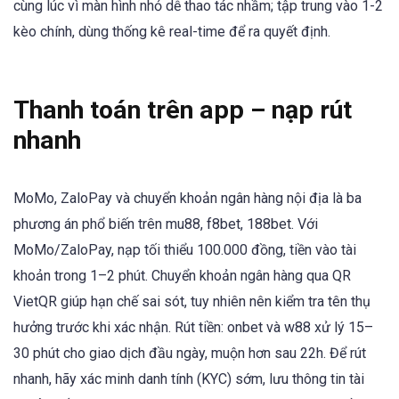
cùng lúc vì màn hình nhỏ dễ thao tác nhầm; tập trung vào 1-2
kèo chính, dùng thống kê real-time để ra quyết định.
Thanh toán trên app – nạp rút
nhanh
MoMo, ZaloPay và chuyển khoản ngân hàng nội địa là ba
phương án phổ biến trên mu88, f8bet, 188bet. Với
MoMo/ZaloPay, nạp tối thiểu 100.000 đồng, tiền vào tài
khoản trong 1–2 phút. Chuyển khoản ngân hàng qua QR
VietQR giúp hạn chế sai sót, tuy nhiên nên kiểm tra tên thụ
hưởng trước khi xác nhận. Rút tiền: onbet và w88 xử lý 15–
30 phút cho giao dịch đầu ngày, muộn hơn sau 22h. Để rút
nhanh, hãy xác minh danh tính (KYC) sớm, lưu thông tin tài