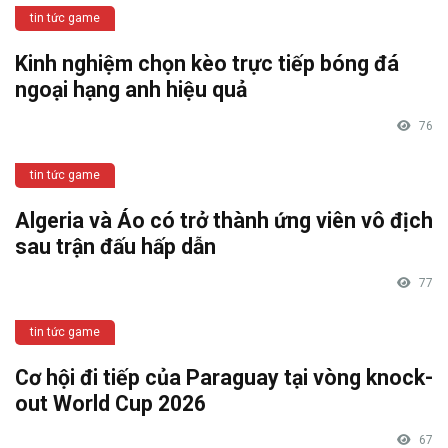
tin tức game
Kinh nghiệm chọn kèo trực tiếp bóng đá
ngoại hạng anh hiệu quả
76
tin tức game
Algeria và Áo có trở thành ứng viên vô địch
sau trận đấu hấp dẫn
77
tin tức game
Cơ hội đi tiếp của Paraguay tại vòng knock-
out World Cup 2026
67