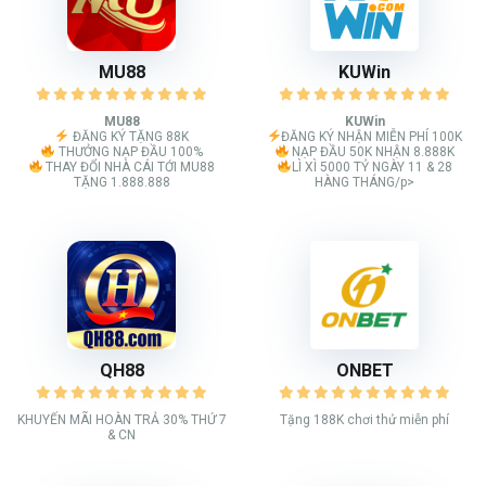
MU88
KUWin
MU88
KUWin
ĐĂNG KÝ TẶNG 88K
ĐĂNG KÝ NHẬN MIỄN PHÍ 100K
THƯỞNG NẠP ĐẦU 100%
NẠP ĐẦU 50K NHẬN 8.888K
THAY ĐỔI NHÀ CÁI TỚI MU88
LÌ XÌ 5000 TỶ NGÀY 11 & 28
TẶNG 1.888.888
HÀNG THÁNG/p>
QH88
ONBET
KHUYẾN MÃI HOÀN TRẢ 30% THỨ 7
Tặng 188K chơi thử miễn phí
& CN