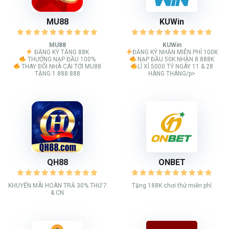
MU88
KUWin
MU88
KUWin
ĐĂNG KÝ TẶNG 88K
ĐĂNG KÝ NHẬN MIỄN PHÍ 100K
THƯỞNG NẠP ĐẦU 100%
NẠP ĐẦU 50K NHẬN 8.888K
THAY ĐỔI NHÀ CÁI TỚI MU88
LÌ XÌ 5000 TỶ NGÀY 11 & 28
TẶNG 1.888.888
HÀNG THÁNG/p>
QH88
ONBET
KHUYẾN MÃI HOÀN TRẢ 30% THỨ 7
Tặng 188K chơi thử miễn phí
& CN