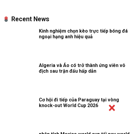
Recent News
Kinh nghiệm chọn kèo trực tiếp bóng đá
ngoại hạng anh hiệu quả
Algeria và Áo có trở thành ứng viên vô
địch sau trận đấu hấp dẫn
Cơ hội đi tiếp của Paraguay tại vòng
knock-out World Cup 2026