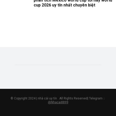
phân tích Mexico world cup tối nay world
cup 2026 uy tín nhất chuyên biệt
© Copyright 2024 | nhà cái uy tín . All Rights Reserved| Telegram：
@Nhacai8899