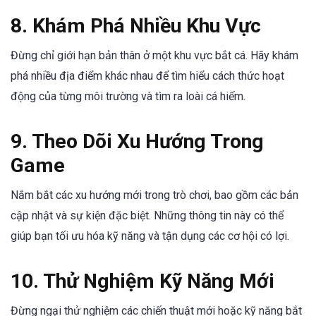
8. Khám Phá Nhiều Khu Vực
Đừng chỉ giới hạn bản thân ở một khu vực bắt cá. Hãy khám
phá nhiều địa điểm khác nhau để tìm hiểu cách thức hoạt
động của từng môi trường và tìm ra loài cá hiếm.
9. Theo Dõi Xu Hướng Trong
Game
Nắm bắt các xu hướng mới trong trò chơi, bao gồm các bản
cập nhật và sự kiện đặc biệt. Những thông tin này có thể
giúp bạn tối ưu hóa kỹ năng và tận dụng các cơ hội có lợi.
10. Thử Nghiệm Kỹ Năng Mới
Đừng ngại thử nghiệm các chiến thuật mới hoặc kỹ năng bắt