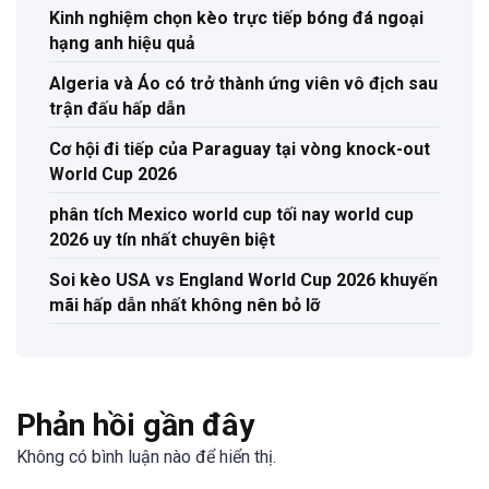
Kinh nghiệm chọn kèo trực tiếp bóng đá ngoại
hạng anh hiệu quả
Algeria và Áo có trở thành ứng viên vô địch sau
trận đấu hấp dẫn
Cơ hội đi tiếp của Paraguay tại vòng knock-out
World Cup 2026
phân tích Mexico world cup tối nay world cup
2026 uy tín nhất chuyên biệt
Soi kèo USA vs England World Cup 2026 khuyến
mãi hấp dẫn nhất không nên bỏ lỡ
Phản hồi gần đây
Không có bình luận nào để hiển thị.