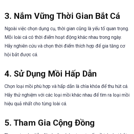
3. Nắm Vững Thời Gian Bắt Cá
Ngoài việc chọn dụng cụ, thời gian cũng là yếu tố quan trọng.
Mỗi loài cá có thời điểm hoạt động khác nhau trong ngày.
Hãy nghiên cứu và chọn thời điểm thích hợp để gia tăng cơ
hội bắt được cá.
4. Sử Dụng Mồi Hấp Dẫn
Chọn loại mồi phù hợp và hấp dẫn là chìa khóa để thu hút cá.
Hãy thử nghiệm với các loại mồi khác nhau để tìm ra loại mồi
hiệu quả nhất cho từng loài cá.
5. Tham Gia Cộng Đồng